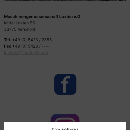
Maschinengenossenschaft Loxten e.G.
Mittel Loxten 55
33775 Versmold
Tel.
+49 (0) 5423 / 2385
Fax
+49 (0) 5423 / ----
kontakt@mg-loxten.de
Cookie-Hinweis